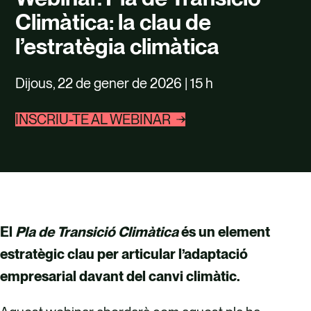
TALENT
Climàtica: la clau de
CONTACTE
l’estratègia climàtica
Dijous, 22 de gener de 2026 | 15 h
INSCRIU-TE AL WEBINAR
El
Pla de Transició Climàtica
és un element
estratègic clau per articular l’adaptació
empresarial davant del canvi climàtic.