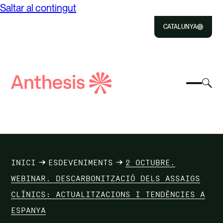
Saltar al contingut
CATALUNYA
Close
Select
Sel
to
Selecc
Cerca
per
Selec
Close
per
Anthesis
can
per
canvia
el
cerca
el
mod
NOSALTRES
menú
de
del
cer
SOLUCIONS
mòbil
INICI
ESDEVENIMENTS
2 OCTUBRE.
IMPACTE
WEBINAR. DESCARBONITZACIÓ DELS ASSAIGS
CLÍNICS: ACTUALITZACIONS I TENDÈNCIES A
RECURSOS
ESPANYA