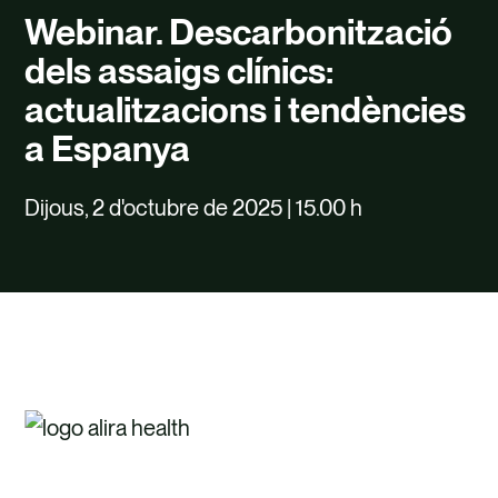
TALENT
Webinar. Descarbonització
CONTACTE
dels assaigs clínics:
actualitzacions i tendències
a Espanya
Dijous, 2 d'octubre de 2025 | 15.00 h