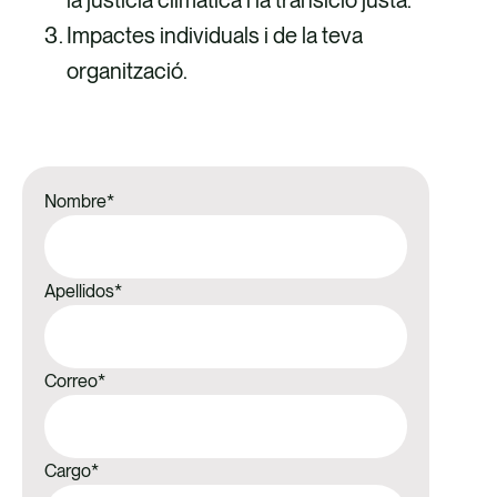
la justícia climàtica i la transició justa.​
Impactes individuals i de la teva
organització.
Nombre
*
Apellidos
*
Correo
*
Cargo
*