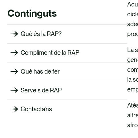
Aque
Continguts
cicl
adeq
prod
Què és la RAP?
La s
Compliment de la RAP
gene
comp
Què has de fer
la s
emp
Serveis de RAP
Atès
Contacta'ns
altr
afro