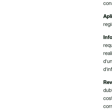
cons
Apl
regi
Inf
requ
real
d’u
d’in
Rev
dubt
cost
corr