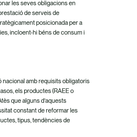
onar les seves obligacions en
prestació de serveis de
tratègicament posicionada per a
ries, incloent-hi béns de consum i
ó nacional amb requisits obligatoris
vasos, els productes (RAEE o
 Atès que alguns d’aquests
ssitat constant de reformar les
ductes, tipus, tendències de