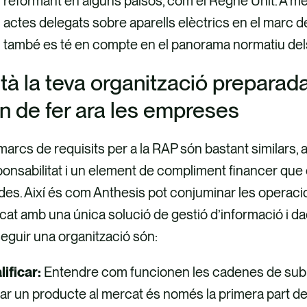
reformant en alguns països, com el Regne Unit. A més,
actes delegats sobre aparells elèctrics en el marc
també es té en compte en el panorama normatiu dels 
tà la teva organització preparad
n de fer ara les empreses
marcs de requisits per a la RAP són bastant similars,
onsabilitat i un element de compliment financer que 
es. Així és com Anthesis pot conjuminar les operacions
at amb una única solució de gestió d’informació i da
eguir una organització són:
ificar:
Entendre com funcionen les cadenes de submi
ar un producte al mercat és només la primera part del 