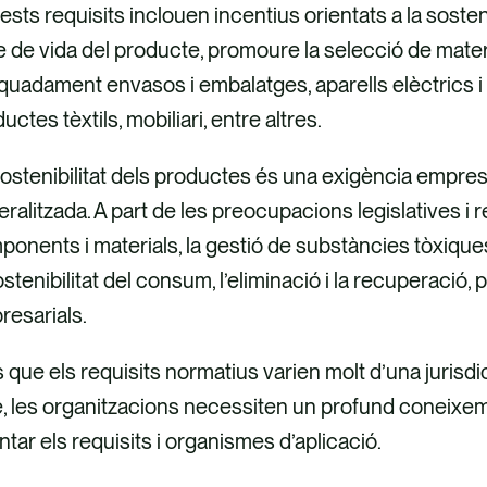
sts requisits inclouen incentius orientats a la sostenib
e de vida del producte, promoure la selecció de materia
uadament envasos i embalatges, aparells elèctrics i el
uctes tèxtils, mobiliari, entre altres.
ostenibilitat dels productes és una exigència empre
ralitzada. A part de les preocupacions legislatives i r
onents i materials, la gestió de substàncies tòxiques
ostenibilitat del consum, l’eliminació i la recuperació,
resarials.
 que els requisits normatius varien molt d’una jurisdic
e, les organitzacions necessiten un profund coneixeme
ntar els requisits i organismes d’aplicació.