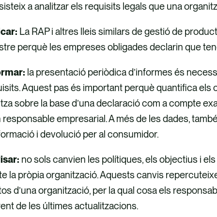
isteix a analitzar els requisits legals que una organit
icar:
La RAP i altres lleis similars de gestió de produc
stre perquè les empreses obligades declarin que ten
ormar:
la presentació periòdica d’informes és necessà
isits. Aquest pas és important perquè quantifica els 
itza sobre la base d’una declaració com a compte exa
n responsable empresarial. A més de les dades, tam
formació i devolució per al consumidor.
isar:
no sols canvien les polítiques, els objectius i el
e la pròpia organització. Aquests canvis repercuteixen 
os d’una organització, per la qual cosa els responsab
ent de les últimes actualitzacions.