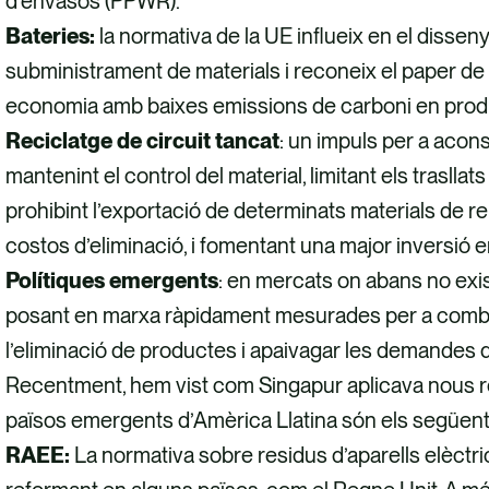
d’envasos (PPWR).
Bateries:
la normativa de la UE influeix en el disse
subministrament de materials i reconeix el paper de 
economia amb baixes emissions de carboni en produc
Reciclatge de circuit tancat
: un impuls per a acon
mantenint el control del material, limitant els trasllat
prohibint l’exportació de determinats materials de r
costos d’eliminació, i fomentant una major inversió e
Polítiques emergents
: en mercats on abans no exis
posant en marxa ràpidament mesurades per a comba
l’eliminació de productes i apaivagar les demandes de 
Recentment, hem vist com Singapur aplicava nous requ
països emergents d’Amèrica Llatina són els següents,
RAEE:
La normativa sobre residus d’aparells elèctric