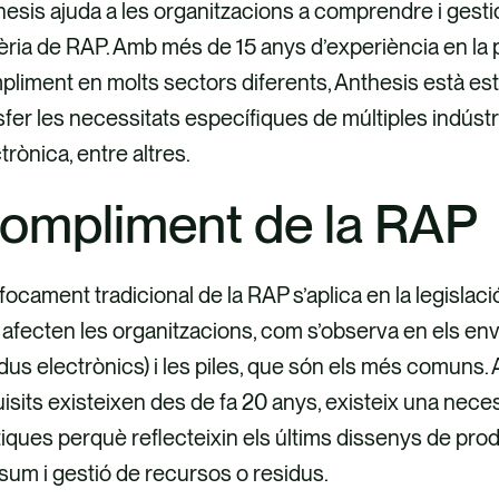
esis ajuda a les organitzacions a comprendre i gesti
ria de RAP. Amb més de 15 anys d’experiència en la 
liment en molts sectors diferents, Anthesis està es
sfer les necessitats específiques de múltiples indúst
trònica, entre altres.
ompliment de la RAP
focament tradicional de la RAP s’aplica en la legislaci
afecten les organitzacions, com s’observa en els en
dus electrònics) i les piles, que són els més comuns.
isits existeixen des de fa 20 anys, existeix una nece
tiques perquè reflecteixin els últims dissenys de pro
um i gestió de recursos o residus.