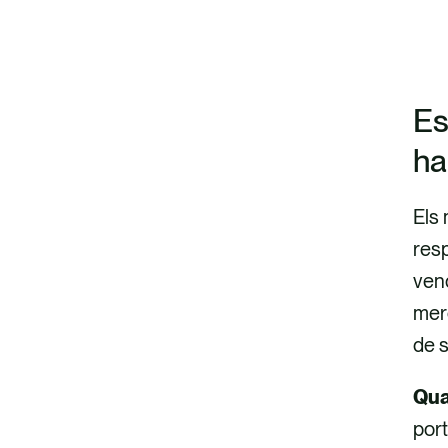
Es
ha
Els 
resp
vend
merc
de s
Qual
port