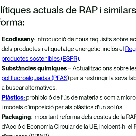
lítiques actuals de RAP i similar
forma:
Ecodisseny
: introducció de nous requisits sobre ec
dels productes i etiquetatge energètic, inclòs el
Reg
productes sostenibles (ESPR)
.
Substàncies químiques
– Actualitzacions sobre le
polifluoroalquiadas (PFAS
) per a restringir la seva fa
a buscar alternatives.
Plàstics:
prohibició de l’ús de materials com a microp
i models d’imposició per als plàstics d’un sol ús.
Packaging
: important reforma dels costos de la RAP 
d’Acció d’Economia Circular de la UE, incloent-hi e