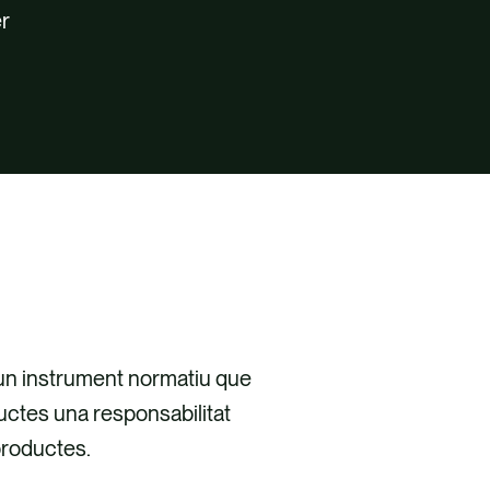
er
un instrument normatiu que
ductes una responsabilitat
s productes.