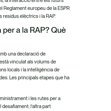
 la interacció entre els futurs
 del Reglament europeu de la ESPR
residus elèctrics i la RAP.
a per a la RAP? Què
 amb una declaració de
està vinculat als volums de
 locals i la intel·ligència de
des. Les principals etapes que ha
nistrament i les rutes per a
desafiament; l’altra part