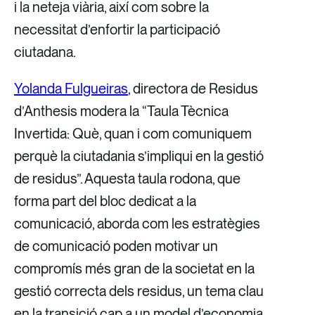
a
a
c
a
i la neteja viària, així com sobre la
v
v
o
v
necessitat d’enfortir la participació
é
é
r
é
ciutadana.
s
s
r
s
Yolanda Fulgueiras
, directora de Residus
d
d
e
d
d’Anthesis modera la “Taula Tècnica
e
e
u
e
Invertida: Què, quan i com comuniquem
F
X
e
L
perquè la ciutadania s’impliqui en la gestió
a
l
i
de residus”. Aquesta taula rodona, que
c
e
n
forma part del bloc dedicat a la
e
c
k
comunicació, aborda com les estratègies
b
t
e
de comunicació poden motivar un
o
r
d
compromís més gran de la societat en la
o
ò
i
gestió correcta dels residus, un tema clau
k
n
n
en la transició cap a un model d’economia