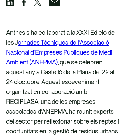
C
C
C
C
o
o
o
o
m
m
m
m
Anthesis ha col·laborat a la XXXI Edició de
p
p
p
p
les J
ornades Tècniques de l’Associació
a
a
a
a
Nacional d’Empreses Públiques de Medi
r
r
r
r
Ambient (ANEPMA)
, que se celebren
t
t
t
t
aquest any a Castelló de la Plana del 22 al
e
e
e
e
24 d’octubre. Aquest esdeveniment,
i
i
i
i
organitzat en col·laboració amb
x
x
x
x
RECIPLASA, una de les empreses
a
a
p
a
associades d’ANEPMA, ha reunit experts
t
t
e
t
del sector per reflexionar sobre els reptes i
r
r
r
r
oportunitats en la gestió de residus urbans