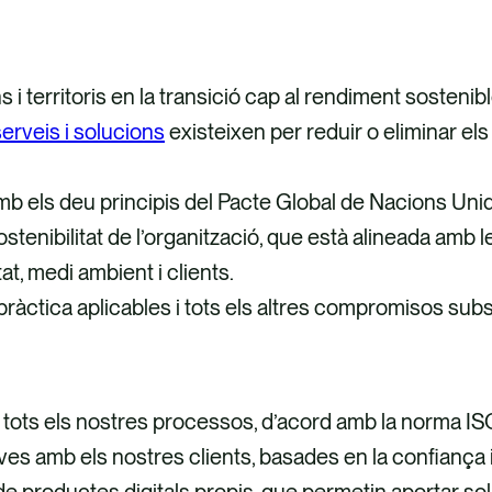
i territoris en la transició cap al rendiment sostenib
erveis i solucions
existeixen per reduir o eliminar el
mb els deu principis del Pacte Global de Nacions Uni
ostenibilitat de l’organització, que està alineada amb
t, medi ambient i clients.
 pràctica aplicables i tots els altres compromisos sub
 en tots els nostres processos, d’acord amb la norma I
s amb els nostres clients, basades en la confiança i
de productes digitals propis, que permetin aportar s