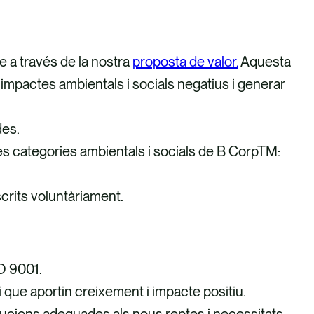
le a través de la nostra
proposta de valor.
Aquesta
s impactes ambientals i socials negatius i generar
des.
 les categories ambientals i socials de B CorpTM:
scrits voluntàriament.
SO 9001.
 que aportin creixement i impacte positiu.
olucions adequades als nous reptes i necessitats