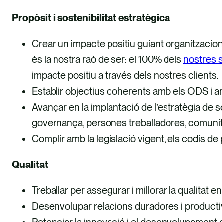
Propòsit i sostenibilitat estratègica
Crear un impacte positiu guiant organitzacions 
és la nostra raó de ser: el 100% dels
nostres s
impacte positiu a través dels nostres clients.
Establir objectius coherents amb els ODS i a
Avançar en la implantació de l’estratègia de s
governança, persones treballadores, comunita
Complir amb la legislació vigent, els codis de
Qualitat
Treballar per assegurar i millorar la qualitat
Desenvolupar relacions duradores i productive
Potenciar la innovació i el desenvolupament 