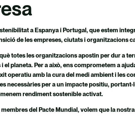
resa
tenibilitat a Espanya i Portugal, que estem integ
ransició de les empreses, ciutats i organitzacions
n què totes les organitzacions apostin per dur a t
es i el planeta. Per a això, ens comprometem a ajud
xit operatiu amb la cura del medi ambient i les co
ves necessàries per a un impacte positiu, portant-l
’anomenem rendiment sostenible activat.
membres del Pacte Mundial, volem que la nostra ac