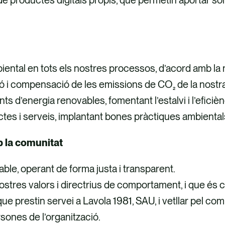
ambiental en tots els nostres processos, d’acord amb l
cció i compensació de les emissions de CO
de la nost
₂
ts d’energia renovables, fomentant l’estalvi i l’eficiè
oductes i serveis, implantant bones pràctiques ambienta
 la comunitat
ble, operant de forma justa i transparent.
nostres valors i directrius de comportament, i que és 
que prestin servei a Lavola 1981, SAU, i vetllar pel co
rsones de l’organització.