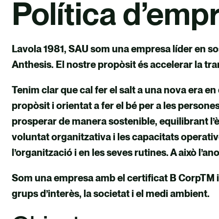
Política d’emp
Lavola 1981, SAU som una empresa líder en sos
Anthesis. El nostre propòsit és accelerar la t
Tenim clar que cal fer el salt a una nova era e
propòsit i orientat a fer el bé per a les person
prosperar de manera sostenible, equilibrant l’è
voluntat organitzativa i les capacitats operati
l’organització i en les seves rutines. A això l
Som una empresa amb el certificat B CorpTM i 
grups d’interès, la societat i el medi ambient.