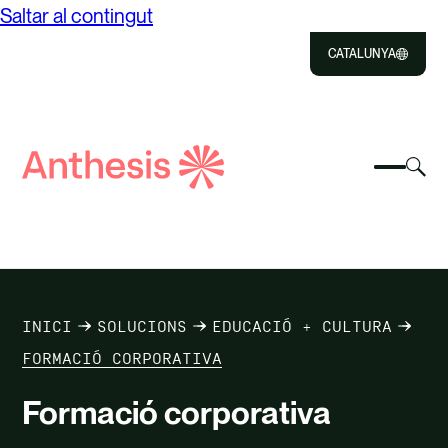
Saltar al contingut
CATALUNYA
Close
Select
Sel
to
Selecc
Cerca
per
Selec
Close
per
Anthesis
can
per
canvia
el
cerca
el
mod
NOSALTRES
menú
de
del
cer
SOLUCIONS
mòbil
INICI
SOLUCIONS
EDUCACIÓ + CULTURA
IMPACTE
FORMACIÓ CORPORATIVA
Formació corporativa
RECURSOS