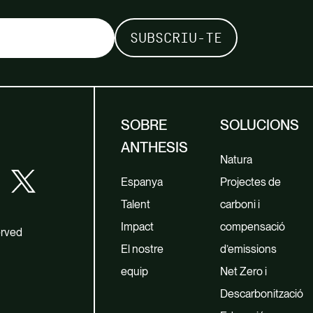
SOBRE
SOLUCIONS
ANTHESIS
Natura
Espanya
Projectes de
Talent
carboni i
Impact
compensació
erved
El nostre
d’emissions
equip
Net Zero i
Descarbonització