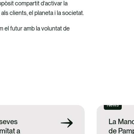
pòsit compartit d’activar la
s clients, el planeta i la societat.
el futur amb la voluntat de
News
 seves
La Manc
mitat a
de Pamp