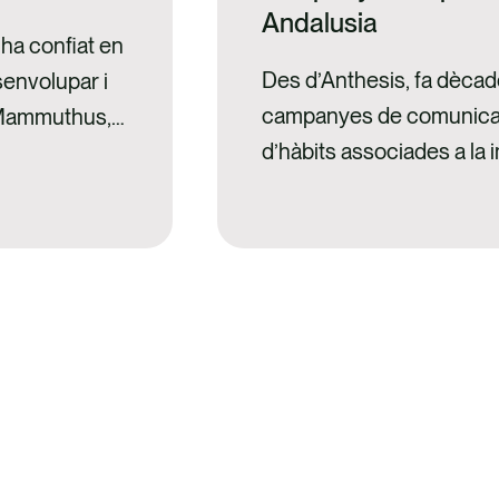
Andalusia
ha confiat en
Des d’Anthesis, fa dèc
senvolupar i
campanyes de comunicació
i Mammuthus,
d’hàbits associades a la 
pai Mammuthus
urbans i el foment de la 
aleontològica,
la recollida separada de 
cat al municipi
hem abordat campanyes 
Barcelona o en territori
de…