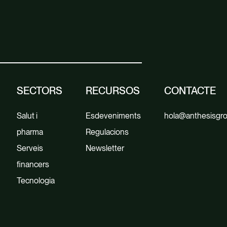
SECTORS
RECURSOS
CONTACTE
Salut i
Esdeveniments
hola@anthesisgr
pharma
Regulacions
Serveis
Newsletter
financers
Tecnologia