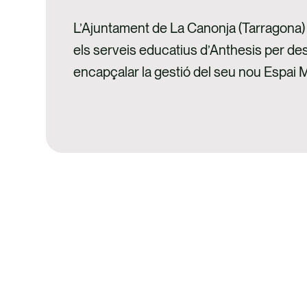
L’Ajuntament de La Canonja (Tarragona) 
els serveis educatius d’Anthesis per de
encapçalar la gestió del seu nou Espa
inaugurat el passat mes de juny. L’Es
és un centre dedicat a la interpretació p
de la prehistòria i l’evolució humana, ubi
de La Canonja, que es planteja com…