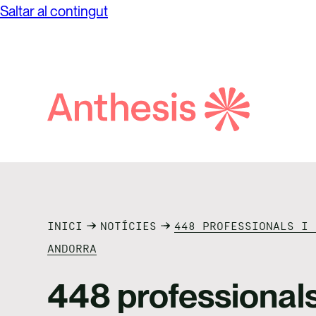
Saltar al contingut
Recursos
Notície
Esdeve
Solucions
Soluci
Regula
Impacte
Casos d
Sector
Newsle
Cerca
El nost
Solucio
Anthesis
Podcas
INICI
NOTÍCIES
448 PROFESSIONALS I 
ANDORRA
448 professionals