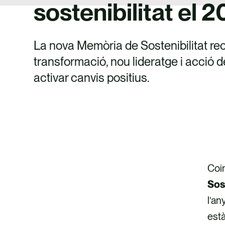
sostenibilitat el 
La nova Memòria de Sostenibilitat rec
transformació, nou lideratge i acció d
activar canvis positius.
Coin
ACCEDEIX A LA MEMÒRIA
Sos
CONTACTA AMB NOSALTRES
l’an
est