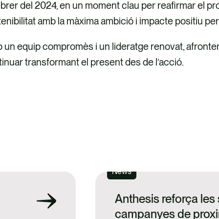
ebrer del 2024, en un moment clau per reafirmar el pro
enibilitat amb la màxima ambició i impacte positiu per al
un equip compromès i un lideratge renovat, afrontem 
inuar transformant el present des de l’acció.
EDEIX A LA MEMÒRIA
News
Anthesis reforça les
campanyes de proxi