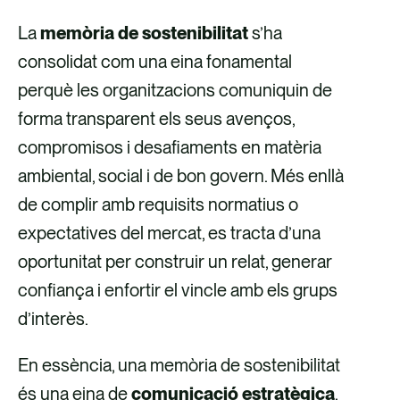
m
m
m
m
La
memòria de sostenibilitat
s’ha
p
p
p
p
consolidat com una eina fonamental
a
a
a
a
perquè les organitzacions comuniquin de
r
r
r
r
forma transparent els seus avenços,
t
t
t
t
compromisos i desafiaments en matèria
e
e
e
e
ambiental, social i de bon govern. Més enllà
i
i
i
i
de complir amb requisits normatius o
x
x
x
x
expectatives del mercat, es tracta d’una
a
a
p
a
oportunitat per construir un relat, generar
t
t
e
t
confiança i enfortir el vincle amb els grups
r
r
r
r
d’interès.
a
a
c
a
En essència, una memòria de sostenibilitat
v
v
o
v
és una eina de
comunicació estratègica
.
é
é
r
é