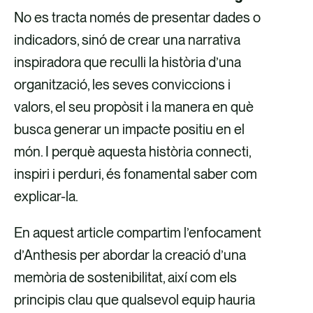
No es tracta només de presentar dades o
s
s
r
s
indicadors, sinó de crear una narrativa
d
d
e
d
inspiradora que reculli la història d’una
e
e
u
e
organització, les seves conviccions i
F
X
e
L
valors, el seu propòsit i la manera en què
a
l
i
busca generar un impacte positiu en el
c
e
n
món. I perquè aquesta història connecti,
e
c
k
inspiri i perduri, és fonamental saber com
b
t
e
explicar-la.
o
r
d
o
ò
i
En aquest article compartim l’enfocament
k
n
n
d’Anthesis per abordar la creació d’una
i
memòria de sostenibilitat, així com els
c
principis clau que qualsevol equip hauria