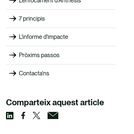
L'enfocament d'Anthesis
7 principis
L'informe d'impacte
Pròxims passos
Contacta'ns
Comparteix aquest article
C
C
C
C
o
o
o
o