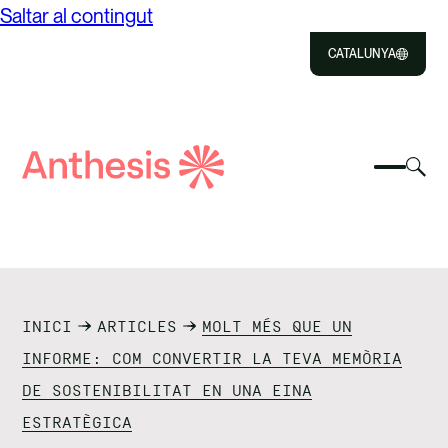
Saltar al contingut
CATALUNYA
Close
Select
Sel
to
Selecc
Cerca
per
Selec
Close
per
Anthesis
can
per
canvia
el
cerca
el
mod
NOSALTRES
menú
de
del
cer
SOLUCIONS
mòbil
INICI
ARTICLES
MOLT MÉS QUE UN
IMPACTE
INFORME: COM CONVERTIR LA TEVA MEMÒRIA
DE SOSTENIBILITAT EN UNA EINA
RECURSOS
ESTRATÈGICA