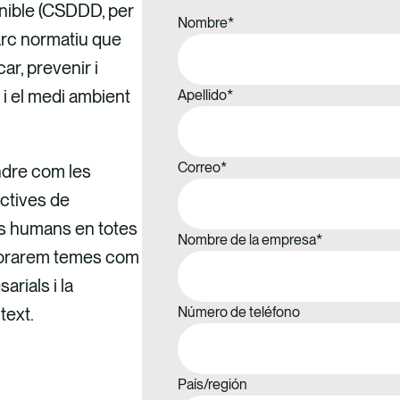
nible (CSDDD, per
Nombre
*
arc normatiu que
ar, prevenir i
i el medi ambient
Apellido
*
Correo
*
ndre com les
ctives de
ets humans en totes
Nombre de la empresa
*
plorarem temes com
arials i la
text.
Número de teléfono
País/región