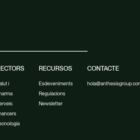
SECTORS
RECURSOS
CONTACTE
lut i
Esdeveniments
hola@anthesisgroup.co
harma
Regulacions
erveis
Newsletter
inancers
ecnologia