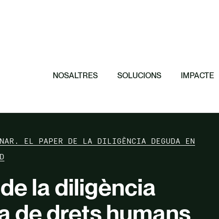
Destacat
Destacat
Destacat
Destacat
11 principis per
El paper de les 
Cap a una organ
efectiva
Invertim en crè
conservació de 
NOSALTRES
SOLUCIONS
IMPACTE
NAR. EL PAPER DE LA DILIGÈNCIA DEGUDA EN
D
de la diligència
a de drets humans