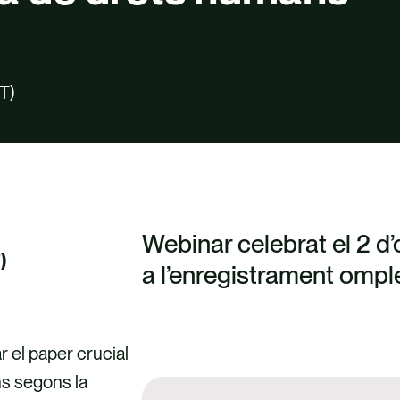
D
T)
Webinar celebrat el 2 d’
)
a l’enregistrament omple
 el paper crucial
ns segons la