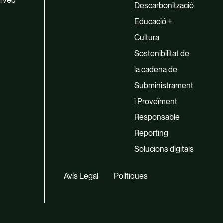
erved
Descarbonització
Educació +
Cultura
Sostenibilitat de
la cadena de
Subministrament
i Proveïment
Responsable
Reporting
Solucions digitals
Avís Legal
Polítiques