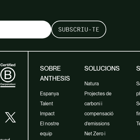
SOBRE
SOLUCIONS
ANTHESIS
Natura
Sa
Espanya
Projectes de
p
Talent
carboni i
S
Impact
compensació
f
El nostre
d’emissions
T
equip
Net Zero i