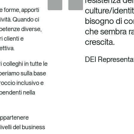
l’esistenza de
culture/identi
ue forme, apporti
tività. Quando ci
bisogno di con
petenze diverse,
che sembra ra
 clienti e
crescita.
ettiva.
DEI Representa
colleghi in tutte le
operiamo sulla base
roccio inclusivo e
ipendenti nella
 appartenere
livelli del business