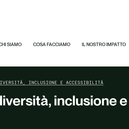
ro e Decarbonizzazione
Featured
i sul carbonio e
Corporate Susta
Featured
nsazione
Certificati di A
ioni del ciclo di vita (LCA)
Whitepaper
CHI SIAMO
COSA FACCIAMO
IL NOSTRO IMPATTO
zza tutto
IVERSITÀ, INCLUSIONE E ACCESSIBILITÀ
diversità, inclusione e