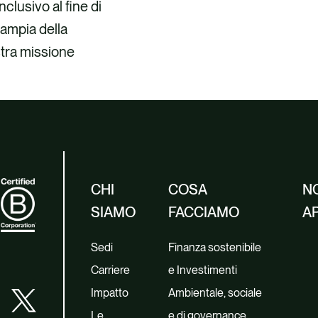
lusivo al fine di
 ampia della
stra missione
CHI
COSA
NO
SIAMO
FACCIAMO
A
Sedi
Finanza sostenibile
Carriere
e Investimenti
Impatto
Ambientale, sociale
Le
e di governance