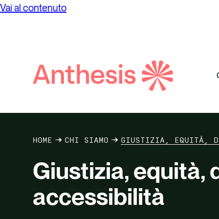
Vai al contenuto
Net Ze
Progett
compe
Valutaz
Ricerca
Anthesis
Visuali
HOME
CHI SIAMO
GIUSTIZIA, EQUITÀ, D
Giustizia, equità, 
accessibilità