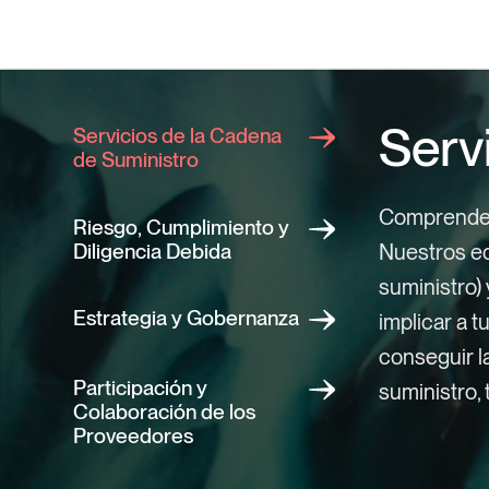
Serv
Servicios de la Cadena
de Suministro
Comprende y
Riesgo, Cumplimiento y
Diligencia Debida
Nuestros eq
suministro)
Estrategia y Gobernanza
implicar a 
conseguir l
Participación y
suministro,
Colaboración de los
Proveedores
Riesgo,
Estrat
Partici
Certifi