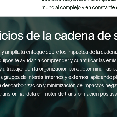
mundial complejo y en constante
icios de la cadena de 
 amplía tu enfoque sobre los impactos de la cadena 
uipos te ayudan a comprender y cuantificar las emi
 y a trabajar con la organización para determinar las
tus grupos de interés, internos y externos, aplicando 
a descarbonización y minimización de impactos nega
 transformándola en motor de transformación positiva
 cumplimiento y diligencia debi
egia y gobernanza
pación y colaboración de los
cación EcoVadis