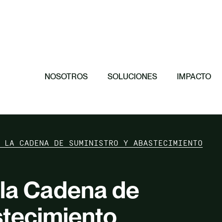
Destacado
Destacado
Destacado
Destacado
11 principios p
El papel de las
Hacia una orga
efectiva
Invertimos en 
conservación de
NOSOTROS
SOLUCIONES
IMPACTO
 LA CADENA DE SUMINISTRO Y ABASTECIMIENTO
 la Cadena de
stecimiento