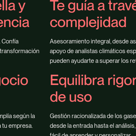
la y
Te guía a trav
encia
complejidad
. Confía
Asesoramiento integral, desde as
 transformación
apoyo de analistas climáticos esp
pueden ayudarte a superar los ret
gocio
Equilibra rigor
de uso
mplía según la
Gestión racionalizada de los gas
 tu empresa.
desde la entrada hasta el análisis,
fácil de aprender y personalizar.