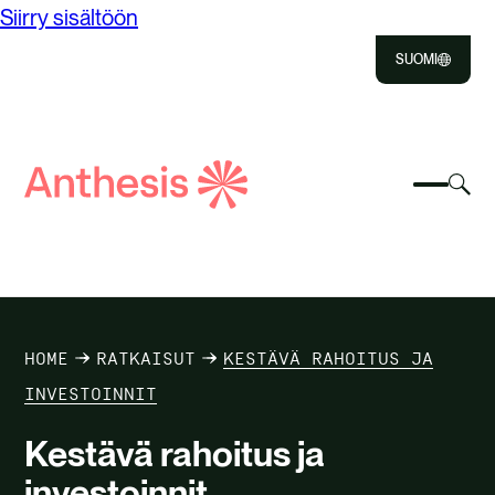
Siirry sisältöön
SUOMI
Close
Select
Vali
to
Valitse
Etsi
vai
Valits
Close
vaihta
Anthesis
hak
etsiäk
mobiili
TIETOA MEISTÄ
RATKAISUT
HOME
RATKAISUT
KESTÄVÄ RAHOITUS JA
VAIKUTUKSEMME
INVESTOINNIT
Kestävä rahoitus ja
URA ANTHESIKSELLA
investoinnit