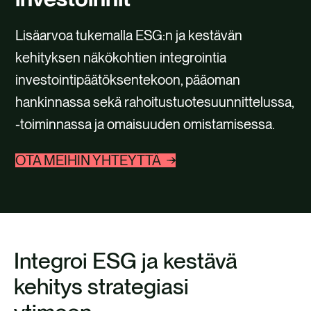
OTA YHTEYTTÄ
Lisäarvoa tukemalla ESG:n ja kestävän
kehityksen näkökohtien integrointia
investointipäätöksentekoon, pääoman
hankinnassa sekä rahoitustuotesuunnittelussa,
-toiminnassa ja omaisuuden omistamisessa.
OTA MEIHIN YHTEYTTÄ
Integroi ESG ja kestävä
kehitys strategiasi