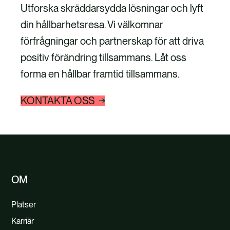
användning av vatten och marina resurser, 4)
Utforska skräddarsydda lösningar och lyft
redo att leda dig och din organisation.
övergång till en cirkulär ekonomi, 5)
din hållbarhetsresa. Vi välkomnar
Både klimatrisker och biologisk mångfald
förebyggande och begränsning av
förfrågningar och partnerskap för att driva
ingår i hållbarhetsrapportering enligt CSRD
föroreningar samt 6) skydd och återställande
positiv förändring tillsammans. Låt oss
och Taxonomin.
av biologisk mångfald och ekosystem.
forma en hållbar framtid tillsammans.
KONTAKTA OSS
OM
Platser
Karriär