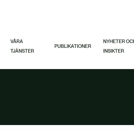
jobbar
at
Featured
Gränsjustering
VÅRA
NYHETER OC
PUBLIKATIONER
TJÄNSTER
INSIKTER