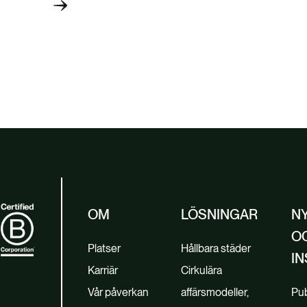
OM
LÖSNINGAR
N
O
Platser
Hållbara städer
IN
Karriär
Cirkulära
Vår påverkan
affärsmodeller,
Pub