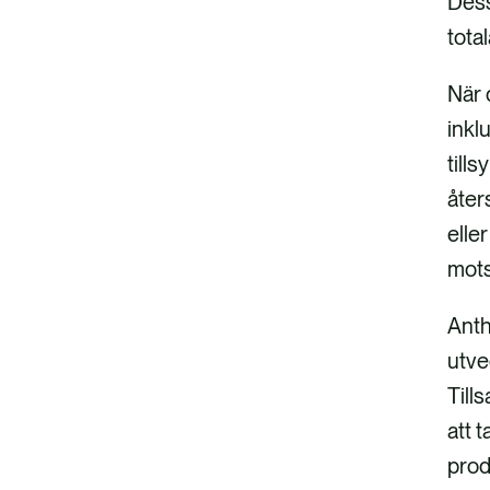
Dess
tota
När 
inkl
till
åter
elle
mots
Anth
utve
Till
att 
prod