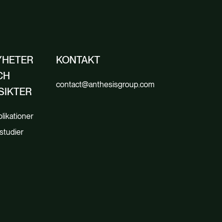
YHETER
KONTAKT
CH
contact@anthesisgroup.com
SIKTER
likationer
lstudier