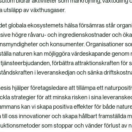
utom bidrar aktiviteter som markröjning, växtodling o
la utsläpp av växthusgaser.
det globala ekosystemets hälsa försämras står organi
usive högre råvaru- och ingredienskostnader och öka
synsmyndigheter och konsumenter. Organisationer som v
ställa naturen kan möjliggöra värdeskapande genom 
r tjänsteerbjudanden, förbättra attraktionskraften för si
tåndskraften i leveranskedjan och sänka driftskostn
esis hjälper företagsledare att tillämpa ett naturposi
ckla strategier för att minska risken i sina leveranske
sammans kan vi skapa positiva effekter för både natu
ta till oss innovationer och skapa hållbart framställda m
uktionsmetoder som stoppar och vänder förlust av n