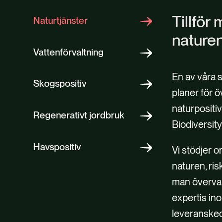
Tillför
Naturtjänster
nature
Vattenförvaltning
En av våra s
Skogspositiv
planer för ö
naturpositi
Regenerativt jordbruk
Biodiversit
Havspositiv
Vi stödjer o
naturen, ri
man övervak
expertis in
leveranskedj