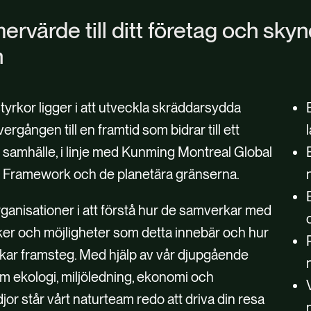
 mervärde till ditt företag och sky
n
tyrkor ligger i att utveckla skräddarsydda
vergången till en framtid som bidrar till ett
v samhälle, i linje med Kunming Montreal Global
y Framework och de planetära gränserna.
rganisationer i att förstå hur de samverkar med
sker och möjligheter som detta innebär och hur
ar framsteg. Med hjälp av vår djupgående
om ekologi, miljöledning, ekonomi och
or står vårt naturteam redo att driva din resa