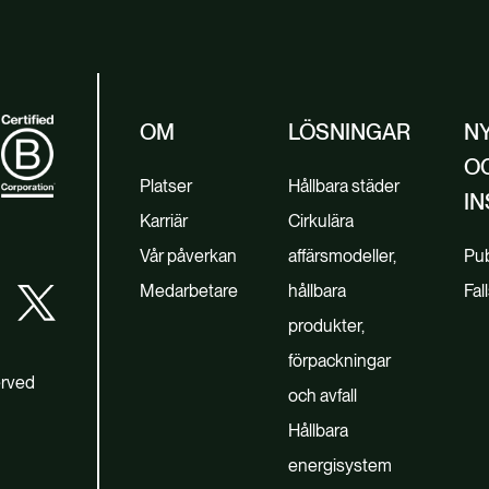
OM
LÖSNINGAR
N
O
Platser
Hållbara städer
IN
Karriär
Cirkulära
Vår påverkan
affärsmodeller,
Pub
Medarbetare
hållbara
Fal
produkter,
förpackningar
erved
och avfall
Hållbara
energisystem