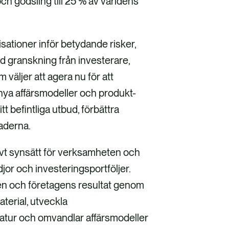
ch gödsling till 25 % av världens
sationer inför betydande risker,
d granskning från investerare,
äljer att agera nu för att
nya affärsmodeller och produkt-
tt befintliga utbud, förbättra
aderna.
tivt synsätt för verksamheten och
djor och investeringsportföljer.
ren och företagens resultat genom
aterial, utveckla
atur och omvandlar affärsmodeller