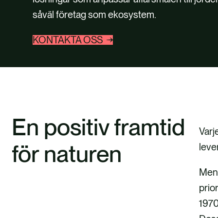
såväl företag som ekosystem.
KONTAKTA OSS
En positiv framtid
Varj
för naturen
leve
Men 
prio
1970