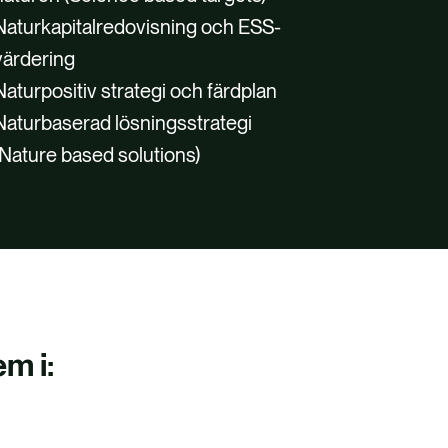
Naturkapitalredovisning och ESS-
värdering
Naturpositiv strategi och färdplan
Naturbaserad lösningsstrategi
(Nature based solutions)
e för
tning.
m i:
ör att
er för
cyer
fria
ositiv
iske,