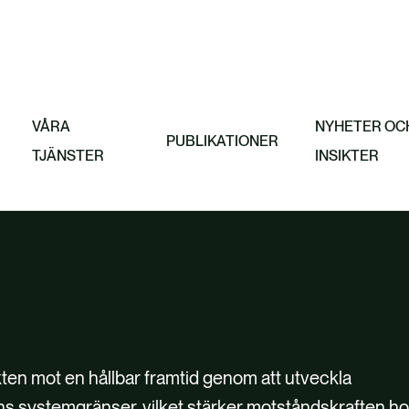
jobbar
at
Featured
Gränsjustering
VÅRA
NYHETER OC
PUBLIKATIONER
TJÄNSTER
INSIKTER
kten mot en hållbar framtid genom att utveckla
ens systemgränser, vilket stärker motståndskraften h