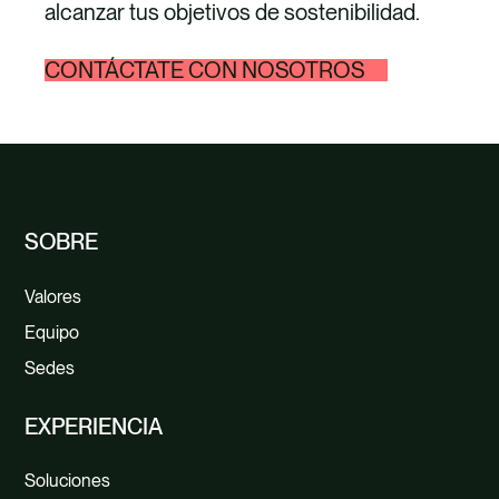
alcanzar tus objetivos de sostenibilidad.
Evaluación comparativa y análisis del
CONTÁCTATE CON NOSOTROS
paisaje
Evaluación de la materialidad de la
naturaleza
Evaluación de impactos y dependencias
de la naturaleza
SOBRE
Riesgos y oportunidades para la
Valores
naturaleza
Equipo
Objetivos basados en ciencia para la
Sedes
naturaleza
Contabilidad del capital natural y
EXPERIENCIA
valoración ESS
Estrategia y hoja de ruta positivas para
Soluciones