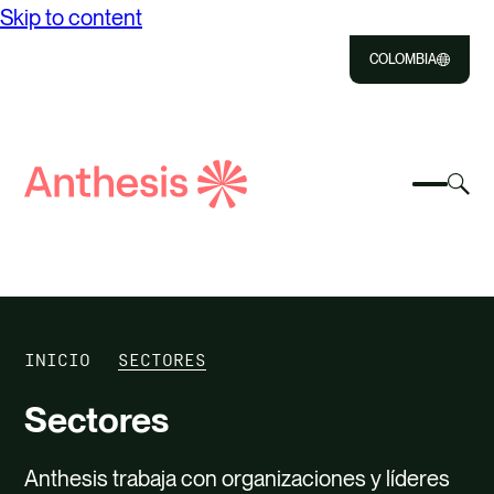
Skip to content
COLOMBIA
Close
Select
Sel
to
Select
Busca
to
Selec
Close
to
Anthesis
tog
to
toggle
sea
searc
mobile
mod
NOSOTROS
menu
SOLUCIONES
INICIO
SECTORES
IMPACTO
Sectores
RECURSOS
Anthesis trabaja con organizaciones y líderes