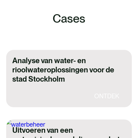
hebben bijgedragen aan ontbossing.
dia
dia
Vanaf 30 december 2024 zijn
Cases
bedrijven verplicht tot gedetailleerde
due…
Analyse van water- en
rioolwateroplossingen voor de
stad Stockholm
ONTDEK
Uitvoeren van een