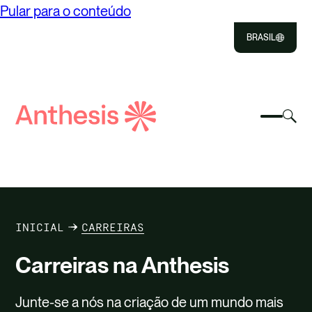
Pular para o conteúdo
BRASIL
Close
Select
Sel
to
Seleci
Pesquisar
par
Selec
Close
para
Antese
alte
para
alterna
o
pesqu
o
mo
SOBRE
menu
de
móvel
pes
SOLUÇÕES
INICIAL
CARREIRAS
NOSSO IMPACTO
Carreiras na Anthesis
NOTÍCIAS E PERCEPÇÕES
Junte-se a nós na criação de um mundo mais