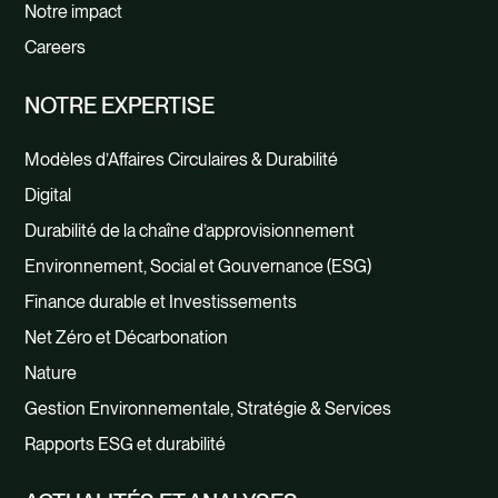
Approvisionnement
Notre impact
responsable et commerce
Careers
éthique
NOTRE EXPERTISE
intégrer des pratiques
Modèles d’Affaires Circulaires & Durabilité
d’approvisionnement responsables
Digital
dans les décisions d’achat, évaluer les
Durabilité de la chaîne d’approvisionnement
droits de l’Homme et les risques
Environnement, Social et Gouvernance (ESG)
d’esclavage dans la chaîne
Finance durable et Investissements
d’approvisionnement, collaborer avec
Net Zéro et Décarbonation
les fournisseurs et les parties
Nature
prenantes pour promouvoir un travail
Gestion Environnementale, Stratégie & Services
équitable, la santé et la sécurité de
Rapports ESG et durabilité
l’environnement et des pratiques de
bien-être, documenter les processus