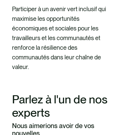
Participer à un avenir vert inclusif qui
maximise les opportunités
économiques et sociales pour les
travailleurs et les communautés et
renforce la résilience des
communautés dans leur chaîne de
valeur.
Diligence raisonnable en
Parlez à l'un de nos
matière de droits de
experts
l’Homme
Nous aimerions avoir de vos
Examiner les politiques, cartographier
nouvelles