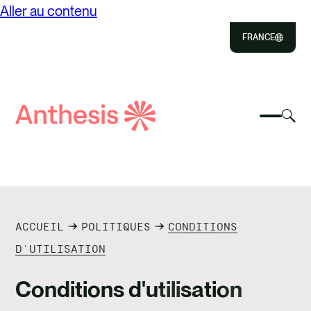
Aller au contenu
FRANCE
Close
Select
Sél
to
Sélect
Rechercher
pou
Sélec
Close
pour
Anthèse
bas
pour
bascul
la
reche
le
rec
À PROPOS DE
menu
mod
mobile
SOLUTIONS
ACCUEIL
POLITIQUES
CONDITIONS
RESSOURCES
D'UTILISATION
CONTACT
Conditions d'utilisation