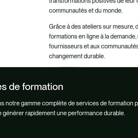
transformations positives de leur 
communautés et du monde.
Grâce à des ateliers sur mesure, 
formations en ligne à la demande,
fournisseurs et aux communautés
changement durable.
es de formation
s notre gamme complète de services de formation p
e générer rapidement une performance durable.
gnes
ssance du carbone
ion
e
social
ement