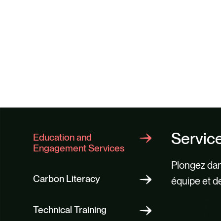
Servic
Education and
Engagement Services
Plongez dan
Carbon Literacy
équipe et d
Campa
Connai
Format
Cultur
Impact 
Engag
Technical Training